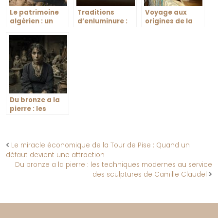
Le patrimoine
Traditions
Voyage aux
algérien : un
d’enluminure :
origines de la
trésor
Un tour du
nigelle : des
d’histoire, de
monde au
souks arabes a
culture et de
musee du
nos jardins
résilience
parchemin et
de l’enluminure
a Aibre
Du bronze a la
pierre : les
techniques
modernes au
service des
sculptures de
Le miracle économique de la Tour de Pise : Quand un
Camille Claudel
défaut devient une attraction
Du bronze a la pierre : les techniques modernes au service
des sculptures de Camille Claudel