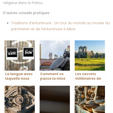
religieux dans le Poitou.
D’autres conseils pratiques :
Traditions d’enluminure : Un tour du monde au musée du
parchemin et de l’enluminure à Aibre
La langue avec
Comment se
Les secrets
laquelle nous
passe la mise
millénaires de
nous exprimons
en protection
l’Abbaye de
est un
d’un
Bellaigue en
patrimoine.
monument?
Auvergne