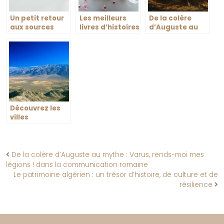
Un petit retour
Les meilleurs
De la colère
aux sources
livres d’histoires
d’Auguste au
pour célébrer la
mythe : Varus,
fête des mères
rends-moi mes
légions ! dans la
communication
romaine
Découvrez les
villes
fascinantes du
Grand Bassin
des États-Unis
et leur histoire
De la colère d’Auguste au mythe : Varus, rends-moi mes
unique
légions ! dans la communication romaine
Le patrimoine algérien : un trésor d’histoire, de culture et de
résilience